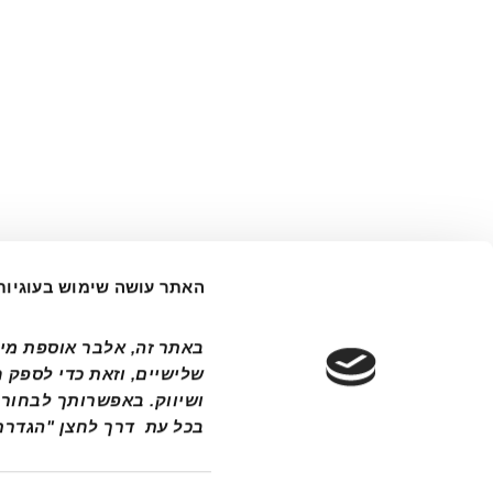
האתר עושה שימוש בעוגיות
אולם תצוגה ראשי: רח’ המנופים 9, הרצליה פיתוח | 8294*
סניפי אלבר: קרית שמונה, כרמיאל, נהריה, רעננה, כפר 
ראשל"צ מזרח, ראשל"צ שורק, בת ים, מודיעין, אשקלו
בכל עת  דרך לחצן "הגדרת