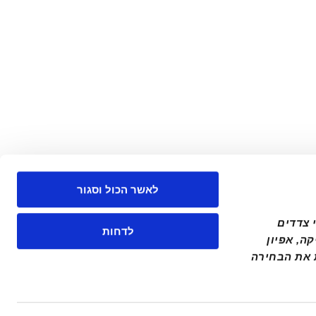
לאשר הכול וסגור
באתר זה, אלבר אוספת מידע באמצעות שימוש בקבצי COOKIES ("עוגיות"), לרבות על ידי צדדים 
לדחות
שלישיים, וזאת כדי לספק חוויית גלישה טובה תוך שמירת העדפותיך וכן למטרות סטטיסטיקה, אפיון 
ושיווק. באפשרותך לבחור אילו קבצי עוגיות ישמרו ולאשר כל קטגוריה בנפרד. ניתן לשנות את הבחירה 