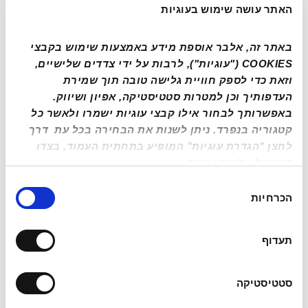
מוכנים לסוג חדש של
האתר עושה שימוש בעוגיות
יוקרה?
באתר זה, אלבר אוספת מידע באמצעות שימוש בקבצי 
COOKIES ("עוגיות"), לרבות על ידי צדדים שלישיים, 
השאירו פרטים ונציג יחזור אליכם בהקדם האפשרי
וזאת כדי לספק חוויית גלישה טובה תוך שמירת 
העדפותיך וכן למטרות סטטיסטיקה, אפיון ושיווק. 
*
שם מלא
באפשרותך לבחור אילו קבצי עוגיות ישמרו ולאשר כל 
קטגוריה בנפרד. ניתן לשנות את הבחירה בכל עת  דרך 
לחצן "הגדרת עוגיות" המופיע בתחתית העמוד, בצדו 
*
טלפון
השמאלי
, 
למידע נוסף
בחירת
הכרחיות
הסכמה
Email
*
תעדוף
שלחו לי הצעה
סטטיסטיקה
המידע שיימסר ישמש את אלבר (י.מ.ת) החבר להפצת כלי רכב בע"מ ח.פ 
514216258 (להלן: "החברה") לצרכי שיווק ופרסום, לך ולאחרים, של 