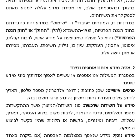
ככלל, לא חלה עליך חובה חוקית למסור את המידע ומסירתו תלויה 
ברצונך ובהסכמתך. אולם, אי מסירת מידע עלולה למנוע מאתנו 
לספק לך את השירותים.
במדיניות זו, המונחים "עיבוד" ו- "שימוש" במידע יהיו כהגדרתם 
בחוק הגנת הפרטיות, 1981-התשמ"א (להלן: 
"החוק" או "חוק הגנת 
הפרטיות"
) והיא כל פעולה שמבוצעת על מידע אישי, לרבות קבלתו, 
איסופו, אחסונו, העתקתו, עיון בו, גילויו, חשיפתו, העברתו, מסירתו 
או מתן גישה אליו.
2. איזה מידע אנחנו אוספים וכיצד
במסגרת הפעילות אנו אוספים או עשויים לאסוף אודותיך סוגי מידע 
שונים:
פרטים אישיים
: שם; כתובת ; דואר אלקטרוני; מספר טלפון; תאריך 
לידה; צילום תעודת זהות ורישיון נהיגה; פרטי חשבון בנק.
מידע על השירות שרכשת:
 סוג השירות/המוצר; משך ההתקשרות; 
מספר תשלומים; פרטי ההזמנה, לרבות מקום ביצוע העסקה, תאריך, 
עמלות, ריביות ופיגורים, בקשות או תלונות שהיו בקשר לביצוע 
העסקה.
מידע נוסף:
 מידע שנאסף ממצלמות האבטחה (אם ביקרת באחד 