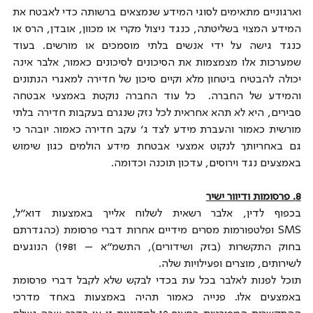
וארגוניים מתאימים לסוגי המידע שנמצאים ברשותה כדי לאבטח את 
המידע המצוי בשליטתה, כנגד ניצול מקרי או מכוון, אובדן, הרס או 
כנגד גישה על ידי אנשים בלתי מוסמכים או מורשים. בעוד 
שמערכות אלו מצמצמות את הסיכונים לסיכונים כאמור, אלבר אינה 
יכולה להבטיח ביטחון מלא וקיים סיכון של חדירה למאגרי הנתונים 
והמידע של החברה.  כל עוד החברה נוקטת באמצעי אבטחה 
סבירים, היא לא תהא אחראית לכל נזק שנגרם בעקבות חדירה בלתי 
מורשית כאמור והעברת מידע לצד ג' עקב חדירה כאמור. יובהר כי 
גם באחריותך לנקוט אמצעי אבטחת מידע הולמים כגון שימוש 
באמצעים נגד וירוסים, עדכון תוכנה וכדומה.
8. פרסומות ודיוור ישיר
בכפוף לדין, אלבר רשאית לשלוח אלייך באמצעות דוא"ל, 
SMS ופלטפורמות מסרים מידיים אחרות דברי פרסומת (כהגדרתם 
בחוק התקשרות (בזק ושידורים), התשמ"א – 1981) הנוגעים 
לשירותים, מוצרים ופעילויות שלה.
תוכל לפנות לאלבר בכל עת בכדי לבקש שלא לקבל דברי פרסומת 
באמצעים אלו. פנייה כאמור תהיה באמצעות באחד מדרכי 