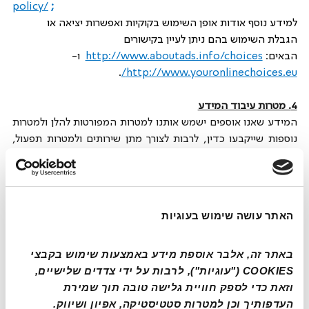
policy/
 ;
למידע נוסף אודות אופן השימוש בקוקיות ואפשרות יציאה או 
הגבלת השימוש בהם ניתן לעיין בקישורים 
הבאים: 
http://www.aboutads.info/choices
  ו-
.
http://
www.youronlinechoices.eu/
4. מטרות עיבוד המידע
המידע שאנו אוספים ישמש אותנו למטרות המפורטות להלן ולמטרות 
נוספות שייקבעו כדין, לרבות לצורך מתן שירותים ולמטרות תפעול, 
וכן למטרות נלוות לכך הכוללות, בין היתר, את הדברים הבאים:
·         יצירת תיק לקוח וניהול הזמנות לקבלת השירותים;
·         שליחת הודעות ועדכונים בקשר לשירותים שתרכוש;
·         הספקת שירותים בהתאם לבקשת ההזמנה;
האתר עושה שימוש בעוגיות
·         בדיקת טיב השירות שנעניק לך, לרבות בדיקה ומעקב של 
המדדים הבאים: שיפור שירות, מדידת חווית לקוח, בקרת שירותים 
באתר זה, אלבר אוספת מידע באמצעות שימוש בקבצי 
וכיו"ב;
COOKIES ("עוגיות"), לרבות על ידי צדדים שלישיים, 
·         לצורכי מחקר, סטטיסטיקה ומדידות שונות כולל חוויית לקוח 
וזאת כדי לספק חוויית גלישה טובה תוך שמירת 
לרבות פעילות באתר האינטרנט שלנו;
העדפותיך וכן למטרות סטטיסטיקה, אפיון ושיווק. 
·         במסגרת הפעילות העסקית שלנו כדין ובמהלך עבודתנו 