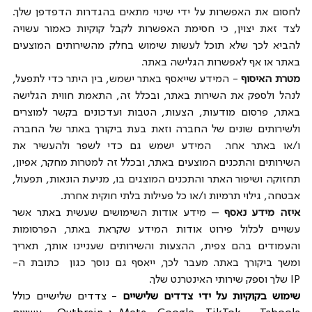
לחסום את האפשרות על ידי שינוי מתאים בהגדרות הדפדפן שלך. 
לצד זאת יצוין, כי חסימת האפשרות לקבל קוקיות כאמור עשויה 
להביא לכך שלא תוכל לעשות שימוש בחלק מהשירותים המוצעים 
באתר או אף לאפשרות הגלישה באתר.
מטרת האיסוף
 - המידע שייאסף באתר ישמש, בין היתר כדי לתפעל, 
לנהל ולספק את השירות באתר, ובכלל זה, התאמת חווית הגלישה 
באתר, פרסום מודעות, הצעות, הטבות ועדכונים בקשר למוצרים 
ולשירותים שונים של החברה וזאת בעת ביקורך באתר של החברה 
ו/או באתר אחר.  המידע ישמש גם כדי לשפר ולהעשיר את 
השירותים והתכנים המוצעים באתר, ובכלל זה למטרות מחקר, אפיון, 
תחזוקה ושיפור האתר והתכנים המוצגים בו, מניעת הונאות, תפעול, 
אבטחה, גילוי תרמיות ו/או כל פעילות בלתי חוקית אחרת.
איזה מידע נאסף
 – מידע אודות השימושים שעשית באתר אשר 
עשויים לכלול פירוט אודות המידע שקראת באתר, הפרסומות 
והעמודים בהם צפית, ההצעות והשירותים שעניינו אותך, תאריך 
ומשך ביקורך באתר. מעבר לכך, ייאסף גם נוסך כגון  כתובת ה-
IP שלך וספק שירותי האינטרנט שלך.
שימוש בקוקיות על ידי צדדים שלישיים
 - צדדים שלישיים כולל 