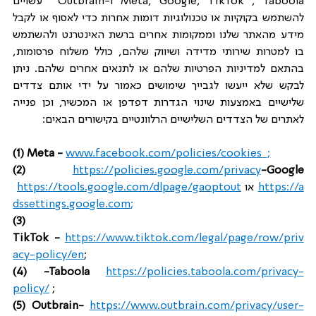
Meta, Google, TikTok , Taboola ו-Outbrain  עשויים 
להשתמש בקוקיות או טכנולוגיות דומות אחרות כדי לאסוף או לקבל 
מידע מהאתר שלנו וממקומות אחרים ברשת האינטרנט ולהשתמש 
בו למטרות שירותי מדידה ושיווק שלהם, כולל משלוח פרסומות, 
בהתאם למדיניות הפרטיות שלהם או לתנאים אחרים שלהם. ניתן 
לבקש שלא ייעשו לגבייך שימושים כאמור על ידי אותם צדדים 
שלישיים באמצעות שינוי הגדרות דפדפן או המכשיר, וכן פנייה 
לאתרים של הצדדים השלישיים הרלוונטיים בקישורים הבאים:
(1) Meta -
www.facebook.com/policies/cookies
  ;
(2)  
https://policies.google.com/privacy
-Google
https://a
או 
https://tools.google.com/dlpage/gaoptout
dssettings.google.com
;
(3) 
TikTok -
https://www.tiktok.com/legal/page/row/priv
acy-policy/en
; 
(4) -Taboola 
https://policies.taboola.com/privacy-
policy/
 ;
(5) Outbrain- 
https://www.outbrain.com/privacy/user-