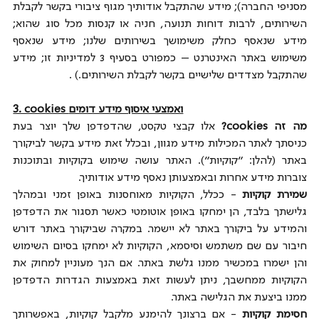
מסניפי החברה); מידע שהתקבל אודותיך מגוף ציבורי בקשר לקבלת 
השירותים, לרבות דוחות תנועה, חניה או קנסות מכל סוג שהוא; 
מידע שנאסף כחלק משימושך בשירותים שלנו; מידע שנאסף 
משימוש באתר האינטרנט – כמפורט בסעיף 3 למדיניות זו; מידע 
שהתקבל מצדדים שלישיים בקשר לקבלת השירותים.) .
3. cookies ואמצעי איסוף מידע דומים
מה זה cookies?
 אלו קבצי טקסט, שהדפדפן שלך יוצר בעת 
כניסתך לאתר המכילות מידע מגוון, ובכלל זאת מידע בקשר לביקורך 
באתר (להלן: "קוקיות"). האתר עושה שימוש בקוקיות ובתוכנות 
צוברות מידע אחרות ובאמצעותן נאסף מידע אודותיך.
שמירת קוקיות
 - ככלל, הקוקיות מאוחסנות באופן זמני ובמהלך 
גלישתך בלבד, הן ימחקו באופן אוטומטי כאשר תסגור את הדפדפן 
והמידע על ביקורך באתר לא יישמר. במקרה שביקורך באתר דורש 
חיבור עם שם משתמש וסיסמא, הקוקיות לא ימחקו בסיום השימוש 
והן ישמרו במכשיר ממנו גלשת באתר. אם הנך מעוניין למחוק את 
הקוקיות ממחשבך, ניתן לעשות זאת באמצעות הגדרות הדפדפן 
ממנו ביצעת את הגלישה באתר.
חסימת קוקיות
 ­­­­­- אם ברצונך להימנע מלקבל קוקיות, באפשרותך 