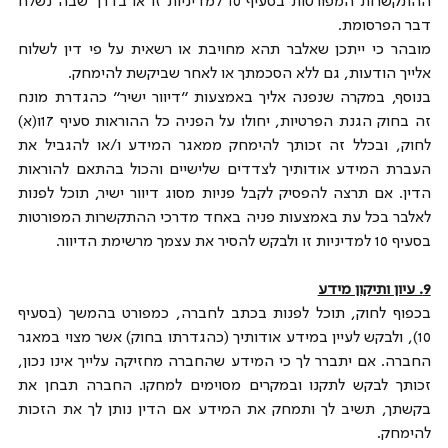
ההתקשרות המפורטות בסעיף 10 למדיניות זו או בדרך שבה נשלח 
דבר הפרסומת.
מובהר כי ייתכן שאלבר תהא מחויבת או רשאית על פי דין לשלוח 
אלייך הודעות, גם ללא הסכמתך או לאחר שביקשת להימחק.
בנוסף, במקרה שנפנה אליך באמצעות "דיוור ישיר" כהגדרת מונח 
זה בחוק הגנת הפרטיות, יחולו על הפניה כל ההוראות סעיף 17ו(א) 
לחוק, ובכלל זה זכותך להימחק ממאגר המידע ו/או להגביל את 
העברת המידע אודותיך לצדדים שלישיים והכול בהתאם להוראות 
הדין. אם תרצה להפסיק לקבל פניות מסוג דיוור ישיר, תוכל לפנות 
לאלבר בכל עת באמצעות פניה באחד מדרכי ההתקשרות המפורטות 
בסעיף 10 למדיניות זו ולבקש להסיר את עצמך מרשימת הדיוור.
9. עיון ותיקון מידע
בכפוף לחוק, תוכל לפנות בכתב לחברה, כמפורט בהמשך (בסעיף 
10), ולבקש לעיין במידע אודותיך (כהגדרתו בחוק) אשר מצוי במאגר 
החברה. אם יתברר לך כי המידע שהחברה מחזיקה עלייך אינו נכון, 
זכותך לבקש לתקנו ובמקרים מסוימים למחקו. החברה תבחן את 
בקשתך, תשיב לך ותמחק את המידע אם הדין נותן לך את הזכות 
להימחק.