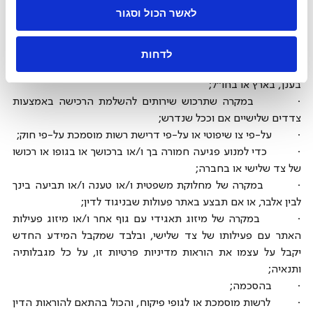
·         העברת מידע לספקים, חברות קשורות עסקית ו/או זכיינים 
לאשר הכול וסגור
של אלבר שפועלים בשמה או מטעמה כדי לספק שירותים שונים, 
כגון ספקי מערכות מחשוב ותוכנה, ספקי תקשורת, יועצים חיצוניים 
וגם ספקים שנותנים לאלבר שירותי מדידה או שירותים שקשורים 
לדחות
לשיווק. יובהר כי ייתכן ומידע אודותיך יאוחסן בשרתים מקומיים ו/או 
בענן, בארץ או בחו”ל; 
·         במקרה שתרכוש שירותים להשלמת הרכישה באמצעות 
צדדים שלישיים אם וככל שנדרש;
·         על-פי צו שיפוטי או על-פי דרישת רשות מוסמכת על-פי חוק;
·         כדי למנוע פגיעה חמורה בך ו/או ברכושך או בגופו או רכושו 
של צד שלישי או בחברה;
·         במקרה של מחלוקת משפטית ו/או טענה ו/או תביעה בינך 
לבין אלבר, או אם תבצע באתר פעולות שבניגוד לדין;
·         במקרה של מיזוג תאגידי עם גוף אחר ו/או מיזוג פעילות 
האתר עם פעילותו של צד שלישי, ובלבד שמקבל המידע החדש 
יקבל על עצמו את הוראות מדיניות פרטיות זו, על כל מגבלותיה 
ותנאיה;
·         בהסכמה;
·         לרשות מוסמכת או לגופי פיקוח, והכול בהתאם להוראות הדין 