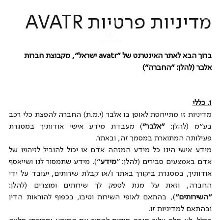
מדיניות פרטיות AVATR
ברוך הבא לאתר האינטרנט של "avatr ישראל", מקבוצת חברות 
אלבר (להלן: "החברה")
1. כללי
מדיניות זו מתייחסת לאופן בו אלבר (י.מ.ת) החברה להפצת כלי רכב 
בע"מ (להלן: 
"אלבר"
) מעבדת מידע אישי אודותיך במסגרת 
פעילותה המתוארת במסמך זה, ובאתר.
מידע אישי הינו כל מידע המזהה אדם או יכול להוביל לזיהויו של 
אדם באמצעים סבירים (להלן: "
מידע
"). מידע שתמסור לנו ושייאסף 
אודותיך, במסגרת ביקורך באתר ו/או קבלת שירותים, יעובד על ידי 
החברה, וזאת על מנת לספק לך שירותים ומוצרים (להלן: 
"השירותים"
), בהתאם לאופי השירות וטיבו, בכפוף להוראות הדין 
ובהתאם למדיניות זו.