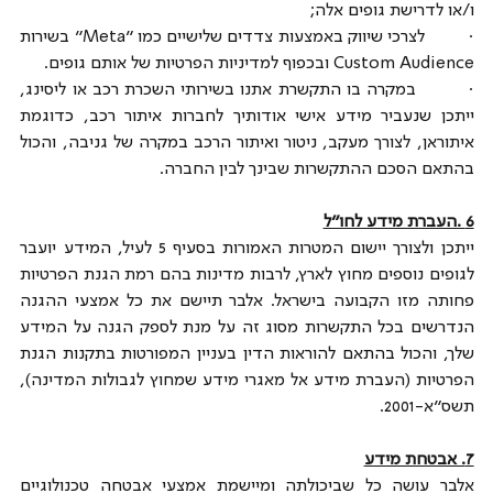
ו/או לדרישת גופים אלה;
·         לצרכי שיווק באמצעות צדדים שלישיים כמו "Meta" בשירות 
Custom Audience ובכפוף למדיניות הפרטיות של אותם גופים.
·         במקרה בו התקשרת אתנו בשירותי השכרת רכב או ליסינג, 
ייתכן שנעביר מידע אישי אודותיך לחברות איתור רכב, כדוגמת 
איתוראן, לצורך מעקב, ניטור ואיתור הרכב במקרה של גניבה, והכול 
בהתאם הסכם ההתקשרות שבינך לבין החברה. 
6 .העברת מידע לחו"ל
ייתכן ולצורך יישום המטרות האמורות בסעיף 5 לעיל, המידע יועבר 
לגופים נוספים מחוץ לארץ, לרבות מדינות בהם רמת הגנת הפרטיות 
פחותה מזו הקבועה בישראל. אלבר תיישם את כל אמצעי ההגנה 
הנדרשים בכל התקשרות מסוג זה על מנת לספק הגנה על המידע 
שלך, והכול בהתאם להוראות הדין בעניין המפורטות בתקנות הגנת 
הפרטיות (העברת מידע אל מאגרי מידע שמחוץ לגבולות המדינה), 
תשס"א-2001.
7. אבטחת מידע
אלבר עושה כל שביכולתה ומיישמת אמצעי אבטחה טכנולוגיים 