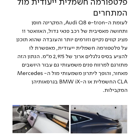
פלטפורמה חשמלית ייעודית מול 
המתחרים
לעומת ה-Audi Q8 e-tron, המקרינה חוסן 
ותחושה מאסיבית של רכב פנאי גדול, האוואטר 11 
מציג קווים נקיים וזורמים יותר והעובדה שהוא תוכנן 
על פלטפורמה חשמלית ייעודית, מאפשרת לו 
להציע בסיס גלגלים ארוך של 2,975 מ"מ. הנתון הזה 
מתורגם למרווח פנים משמעותי גם עבור היושבים 
מאחור, והופך ליתרון משמעותי מול ה-Mercedes 
CLA החשמלית או ה-BMW iX בגרסאותיהן 
המקבילות.