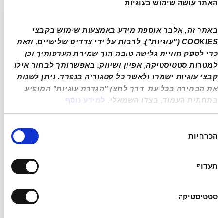
האתר עושה שימוש בעוגיות
הרקע.
זיגוג כפול אקוסטי:
 בניגוד לגרסאות הבסיס של 
באתר זה, אלבר אוספת מידע באמצעות שימוש בקבצי 
ה-Mercedes CLA, האוואטר 11 מצויד 
COOKIES ("עוגיות"), לרבות על ידי צדדים שלישיים, וזאת 
בזכוכית כפולת שכבות בכל חלונות הרכב, 
כדי לספק חוויית גלישה טובה תוך שמירת העדפותיך וכן 
הכוללת שכבת פולימר לבליעת רעשי רוח 
למטרות סטטיסטיקה, אפיון ושיווק. באפשרותך לבחור אילו 
במהירויות גבוהות.
קבצי עוגיות ישמרו ולאשר כל קטגוריה בנפרד. ניתן לשנות 
את הבחירה בכל עת  דרך לחצן "הגדרת עוגיות" המופיע 
מערכת שמע קונצרטנטית: 
מערכת ה-
בתחתית העמוד, בצדו השמאלי
, 
למידע נוסף
Meridian בהספק כולל של 2016 וואט היא 
חלק מחבילת האבזור הסטנדרטית, בעוד שב-
ירת
Audi Q8 e-tron מערכות שמע באיכות כזאת 
הכרחיות
כמה
הן לרוב אופציה בתוספת תשלום.
תעדוף
אבזור וטכנולוגיה:
 כל מה שכלול 
כסטנדרט לעומת תוספות 
סטטיסטיקה
התשלום אצל המתחרים