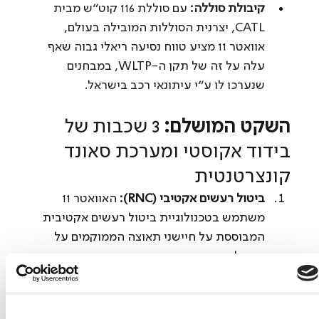
קיבולת סוללה:
 עם סוללת 116 קוט"ש מבית 
CATL, יצרנית הסוללות המובילה בעולם, 
אוואטר 11 מציע טווח נסיעה ריאלי גבוה שאף 
עלה על זה של תקן ה-WLTP, במבחנים 
שנערכו לו ע״י עיתונאי רכב בישראל.
השקט המושלם:
 3 שכבות של 
בידוד אקוסטי ומערכת סאונד 
קונצרטנטית
ביטול רעשים אקטיבי (RNC):
 האוואטר 11 
משתמש בטכנולוגיית ביטול רעשים אקטיבית 
המבוססת על חיישני תאוצה הממוקמים על 
המתלים. המערכת מזהה תדרי כביש וצמיגים 
ושולחת גל קול הפוך דרך 25 הרמקולים של 
מערכת השמע המתקדמת מבית Meridian. 
התוצאה: הפחתה של עד 3 דציבלים ברעשי 