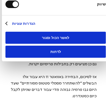
היוקרה באוואטר 11 אינה נמדדת רק בחומרים 
שיווק
איכותיים כמו עור נאפה, אלא גם במהירות התגובה 
של המערכות, כמו המולטימדיה למשל, המבוססת 
על מעבד הקצה Snapdragon 8155 שמבטיח 
הגדרות עוגיות
חוויית שימוש חלקה ואינטואיטיבית, ללא השהיות 
(Lag) מהסוג שרואים לעיתים אצל המתחרים.
לאשר הכול וסגור
חלק משמעותי נוסף ב״תמורה ליוקרה״ הם צמד 
המושבים מלפנים הכוללים עיסוי, אוורור וחימום 
לדחות
כסטנדרט, רמת פינוק שחלק מהמתחרים האירופאים 
גם כן מציעים רק בחבילות פרימיום יקרות.
אז לסיכום, הבחירה באוואטר 11 היא עבור אלו 
הבשלים ״להשתחרר מסמלי סטטוס מסורתיים״ שעד 
היום גבו פרמיה גבוהה מדי עבור דברים שניתן לקבל 
כיום כסטנדרט.