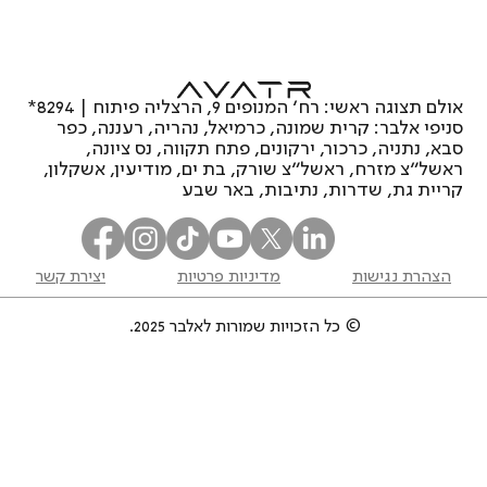
אוואטר 11: האם זהו רכב הפרימיום החשמלי
המומלץ של 2026?
אולם תצוגה ראשי: רח’ המנופים 9, הרצליה פיתוח | 8294*
סניפי אלבר: קרית שמונה, כרמיאל, נהריה, רעננה, כפר
סבא, נתניה, כרכור, ירקונים, פתח תקווה, נס ציונה,
ראשל"צ מזרח, ראשל"צ שורק, בת ים, מודיעין, אשקלון,
קריית גת, שדרות, נתיבות, באר שבע
הצהרת נגישות
מדיניות פרטיות
יצירת קשר
© כל הזכויות שמורות לאלבר 2025.