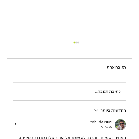
תגובה אחת
כתיבת תגובה...
החדשות ביותר
המהפכה השקטה של אוואטר 11: למה באמת
לקוחות לקסוס, אאודי, וולוו וטסלה עוברים
Yehuda Nuni
ליוקרה החדשה?
20 ביוני
המחיר בשמיים,,,והרכב לא שומר על הערך שלו,כמו רוב הסיניות.