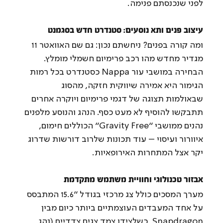
לפני שנכנסתם פנימה.
עיצוב פנים ותא נוסעים: סטנדרט חדש בסגמנט
ומה קורה בפנים? ניחשתם נכון: גם שם האוואטר 11 
מגדיר מחדש מהו רכב פרימיום חשמלי מומלץ. 
הבחירה במושבי עור Nappa כסטנדרט בכל רמות 
הגימור היא אמירה שיווקית חזקה, מהסוג 
שבאולמות תצוגה של דגמי פרימיום ויוקרה אחרים 
תתבקשו להוסיף לא מעט כסף. הנהג והנוסע מלפנים 
נהנים ממושבי "Gravity Free" הכוללים חימום, 
איוורור ועיסוי – עוד תכונות שלרוב דורשות שדרוג 
יקר אצל המתחרות האירופאיות.
אבזור טכנולוגי וחוויית משתמש מתקדמת
מערך המסכים כולל צג מרכזי בגודל "15.6 המתבסס 
על אחד המעבדים העוצמתיים ביותר כיום מבין 
Snapdragon, כשלצידו צמד צגים צדדיים (נהג 