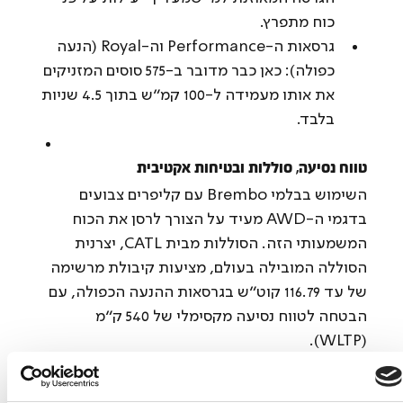
כוח מתפרץ.
גרסאות ה-Performance וה-Royal (הנעה 
כפולה): כאן כבר מדובר ב-575 סוסים המזניקים 
את אותו מעמידה ל-100 קמ"ש בתוך 4.5 שניות 
בלבד.
טווח נסיעה, סוללות ובטיחות אקטיבית
השימוש בבלמי Brembo עם קליפרים צבועים 
בדגמי ה-AWD מעיד על הצורך לרסן את הכוח 
המשמעותי הזה. הסוללות מבית CATL, יצרנית 
הסוללה המובילה בעולם, מציעות קיבולת מרשימה 
של עד 116.79 קוט"ש בגרסאות ההנעה הכפולה, עם 
הבטחה לטווח נסיעה מקסימלי של 540 ק"מ 
(WLTP).
בסוף - הכל עניין של מחיר