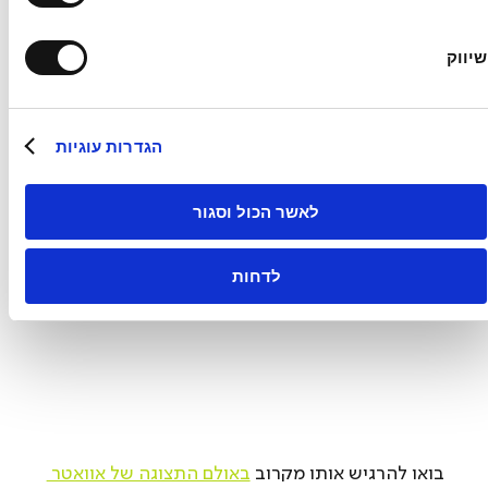
סיכום: אלטרנטיבה מובילה לרכבי יוקרה חשמליים
בשורה התחתונה, אוואטר 11 הוא לא רק הצהרה 
שיווק
עיצובית, אלא גם הצהרה צרכנית. עבור מי שמחפש 
רכב פרימיום חשמלי מומלץ ומוכן לשחרר את התלות 
במותגי היוקרה הוותיקים, הוא מציעה מפרט טכני 
הגדרות עוגיות
מרשים, ביצועים ברמה גבוהה ותא נוסעים עם 
סטנדרט שקשה מאוד לפגוש אצל המתחרים.
לאשר הכול וסגור
לדחות
בואו להרגיש אותו מקרוב 
באולם התצוגה של אוואטר 