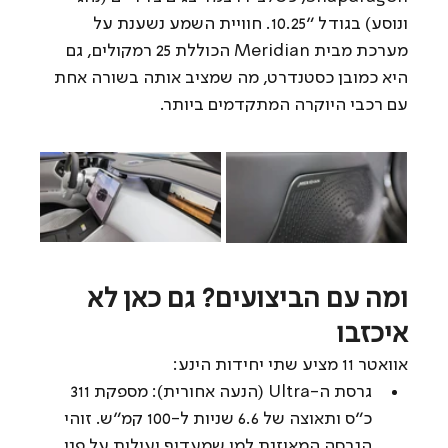
ונוסע) בגודל "10.25. חוויית השמע נשענת על 
מערכת מבית Meridian הכוללת 25 רמקולים, גם 
היא כמובן כסטנדרט, מה שמציב אותה בשורה אחת 
עם רכבי היוקרה המתקדמים ביותר.
ומה עם הביצועים? גם כאן לא 
איכזבו
אוואטר 11 מציע שתי יחידות הינע:
גרסת ה-Ultra (הנעה אחורית): מספקת 311 
כ"ס ותאוצה של 6.6 שניות ל-100 קמ"ש. זוהי 
הגרסה המאוזנת למי שמעדיף יעילות על פני 