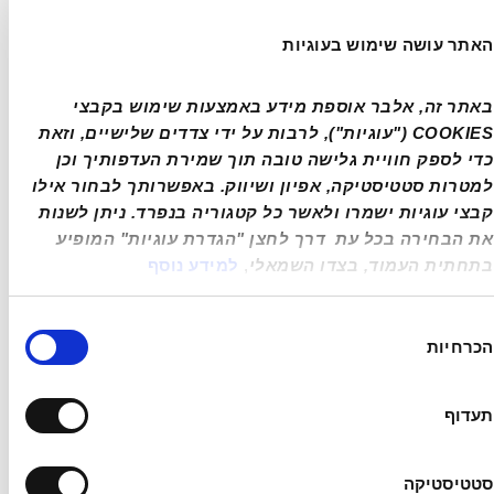
מאז שנחת בישראל, הדיון המעניין ביותר סביב 
האתר עושה שימוש בעוגיות
האוואטר 11 נוגע ליחס שבין התמורה למחיר. אם 
נשווה את חבילת האבזור והביצועים לדגמי 
באתר זה, אלבר אוספת מידע באמצעות שימוש בקבצי 
הפרימיום הגרמניים המקבילים, נגלה פער משמעותי. 
COOKIES ("עוגיות"), לרבות על ידי צדדים שלישיים, וזאת 
במקום שבו יצרנים מסורתיים גובים פרמיה על 
כדי לספק חוויית גלישה טובה תוך שמירת העדפותיך וכן 
המותג, באוואטר משקיעים את התקציב בטכנולוגיה 
למטרות סטטיסטיקה, אפיון ושיווק. באפשרותך לבחור אילו 
מוחשית: סוללות ענק, טעינת DC מהירה (80%-30% 
קבצי עוגיות ישמרו ולאשר כל קטגוריה בנפרד. ניתן לשנות 
תוך 15 דקות בדגם ה-Ultra), מערכות בטיחות 
את הבחירה בכל עת  דרך לחצן "הגדרת עוגיות" המופיע 
אקטיביות מתקדמות ומערך מצלמות 360°.
בתחתית העמוד, בצדו השמאלי
, 
למידע נוסף
בסופו של יום, אוואטר 11 מציע "חבילה" שקשה 
ירת
הכרחיות
להתעלם ממנה במונחים של תמורה לכסף. הוא פונה 
כמה
לנהג המעודכן, זה שמעריך מפרט טכני עשיר 
ובטיחות גבוהה על פני מותגים עם מסורת ארוכת 
תעדוף
שנים שלרוב גובים עליה פרמיה לא קטנה.
סטטיסטיקה