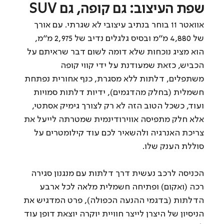
שפת העיצוב: גם קופה, גם SUV
אוואטר 11 בוחר בנתיב עיצובי לא שגרתי. עם אורך 
של 4,880 מ"מ ובסיס גלגלים נדיב של 2,975 מ"מ, 
הוא מציג נוכחות שלא דומה לשום דבר שראיתם על 
הכביש, כזאת שמעודנת על ידי קווי קופה 
משתפלים, דלתות ללא מסגרת, כנף אחורית נפתחת 
חשמלית (בחלק מהדגמים), ידיות דלתות סמויות 
ועוד, כשכל הטוב הזה לא רק לצורך גימיק אסתטי, 
אלא חלק מתפיסה אווירודינמית שמטרתה לייעל את 
צריכת האנרגיה ולהשאיר לכם עוד קילומטרים על 
סוללת הענק שלו.
הכניסה לרכב נעשית דרך דלתות עם מנגנון סגירה 
רכה (ואקום) ופתיחה חשמלית מלאה לכל ארבע 
הדלתות (בדגמי ההנעה הכפולה), פרט המדגיש את 
הניסיון של היצרן לייצר חוויית יוקרה יוצאת דופן עוד 