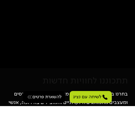
תתכוננו לחוויות חדשות
בחרנו בקפידה צוות מוכשר, מנוסה ונחוש של מהנדסים
לשיחה עם נציג
ומעצבים מהמותגים היוקרתיים והמובילים באירופה, אנשי
מקצוע מנוסים שמבינים שחדשנות אמיתית מתחילה בדף
לבן חלק, נטול מגבלות ומוסכמות. אל הידע הזה חברו
כמה מהחברות הגדולות והמשפיעות ביותר כמו צ'אנגן,