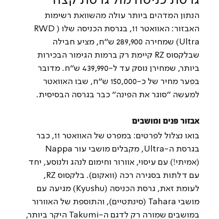
גרסת כניסה מול גרסת קצה
הנתון המדהים ביותר עולה מהשוואת רשימות 
האבזור: האוואטר 11, בגרסת הכניסה שלו (RWD 
Ultra) שמחירה 289,900 ש"ח, מציע חבילה 
שבלקסוס RZ קיימת רק ברמות הגימור הבכירות 
ביותר, שמחירן נוסק עד ל-439,990 ש"ח. מדובר 
בפער מחיר של כ-150,000 ש"ח, שבו האוואטר 
למעשה "סוגר את הפינה" כבר בגרסה הבסיסית.
אבזור פנים ומושבים
בואו נצלול לפרטים: במפרט של האוואטר 11, כבר 
בגרסת ה-Ultra, מקבלים מושבי עור Nappa 
(אמיתי!) עם עיסוי, אוורור וחימום לנהג ולנוסע, יחד 
עם דלתות בסגירה רכה (וואקום). בלקסוס RZ, 
לעומת זאת, גרסת הכניסה (Kyushu) מגיעה עם 
מושבי Tahara (סינתטיים), והתוספת של האוורור 
במושבים שמורה רק לדגם ה-Takumi היקר ביותר, 