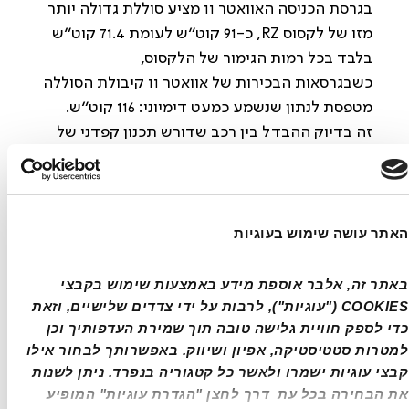
בגרסת הכניסה האוואטר 11 מציע סוללת גדולה יותר 
מזו של לקסוס RZ, כ-91 קוט״ש לעומת 71.4 קוט"ש 
בלבד בכל רמות הגימור של הלקסוס,
כשבגרסאות הבכירות של אוואטר 11 קיבולת הסוללה 
מטפסת לנתון שנשמע כמעט דימיוני: 116 קוט״ש. 
זה בדיוק ההבדל בין רכב שדורש תכנון קפדני של 
נסיעות ארוכות, לבין רכב שמאפשר שקט נפשי מלא 
עם טווח נסיעה ריאלי שחוצה בפועל את רף ה-500 
ק"מ במבחני דרכים שנערכו לו כאן בישראל.
האתר עושה שימוש בעוגיות
ביצועים על הנייר ועל הכביש
באתר זה, אלבר אוספת מידע באמצעות שימוש בקבצי 
על פי המפרטים של גרסאות הכניסה, אוואטר 11 
COOKIES ("עוגיות"), לרבות על ידי צדדים שלישיים, וזאת 
מפיקה 311 כ"ס ומזנקת מ-0 ל-100 קמ"ש ב-6.6 
כדי לספק חוויית גלישה טובה תוך שמירת העדפותיך וכן 
שניות. הלקסוס RZ בגרסת RZ350e מפיקה 224 כ"ס 
למטרות סטטיסטיקה, אפיון ושיווק. באפשרותך לבחור אילו 
ומבצעת את אותו זינוק ב-7.5 שניות. מדובר בהפרש 
קבצי עוגיות ישמרו ולאשר כל קטגוריה בנפרד. ניתן לשנות 
של כמעט 40% בכוח, מה שמעניק לאוואטר יכולת 
את הבחירה בכל עת  דרך לחצן "הגדרת עוגיות" המופיע 