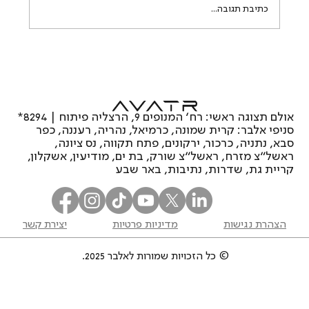
כתיבת תגובה...
המהפכה השקטה של אוואטר 11: למה באמת
לקוחות לקסוס, אאודי, וולוו וטסלה עוברים
ליוקרה החדשה?
אולם תצוגה ראשי: רח’ המנופים 9, הרצליה פיתוח | 8294*
סניפי אלבר: קרית שמונה, כרמיאל, נהריה, רעננה, כפר
סבא, נתניה, כרכור, ירקונים, פתח תקווה, נס ציונה,
ראשל"צ מזרח, ראשל"צ שורק, בת ים, מודיעין, אשקלון,
קריית גת, שדרות, נתיבות, באר שבע
הצהרת נגישות
מדיניות פרטיות
יצירת קשר
© כל הזכויות שמורות לאלבר 2025.