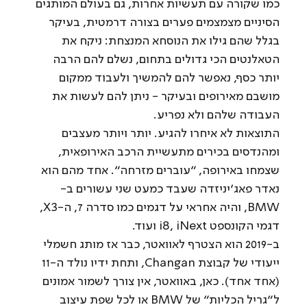
כמו שקורה עם תעשיות אחרות, גם בעולם המותגים 
הסיניים מצמצמים פערים בצורה דרמטית, בעיקר 
בגלל שהם גילו את הנוסחא המנצחת: ניקח את 
הטאלנטים הכי גדולים בתחום, נשלם להם הרבה 
יותר כסף, נאפשר להם להמשיך ולעבוד ממקום 
מושבם מאירופים ובעיקר - ניתן להם לעשות את 
העבודה שלהם ולא נפריע.
התוצאות לא איחרו להגיע. יותר ויותר מעצבים 
ומהנדסים בכירים מתעשיית הרכב האירופאית, 
שצמחו באירופה, ״עוברים מזרחה״. אחד מהם הוא 
נאדר פאג׳יניזדה שעבד כמעט שני עשורים ב-
BMW, והיה אחראי על דגמים כמו סדרה 7, ה-X3, 
דגמי הקונספט i8, iNext ועוד.
ב-2019 הוא הצטרף לאוואטר, כבר אז מותג חשמלי 
ייעודי של קבוצת Changan, ותחת ידיו נולד ה-11 
(אחד אחד). כאן, באוואטר, אין צורך לשמור אמונים 
ל”גריל הכליות” של BMW או לכל שפת עיצוב 