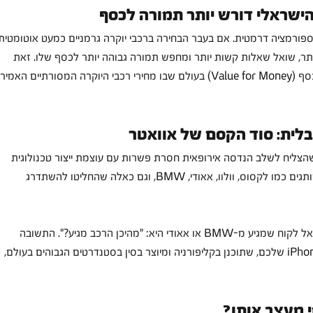
ישראלי דורש יותר תמורה לכסף
ספורמציה דרמטית. אם בעבר הבחירה ברכבי יוקרה גרמניים כמעט אוטומטית,
יותר, שואל שאלות קשות יותר ומחפש תמורה גבוהה יותר לכסף שלו. זאת 
כמובן לצד חדשנות, ביצועים ותמורה אמיתית לכסף (Value for Money) בעולם שבו מחירי רכבי היוקרה המסורתיים האמיר
בלית: סוד הקסם של אוואטר
וסאובר החשמלי שהצליח לשלב הנדסה אירופאית חסרת פשרות עם עוצמת ייצור טכנולוגית 
גלובלית, הפך למגנט עבור לקוחות שמגיעים ממותגים כמו לקסוס, וולוו, אאודי, BMW, וגם כאלה שהחליטו להשתדרג 
וגם במקרה של אוואטר, השאלה הראשונה ששואל לקוח שמגיע מ-BMW או אאודי היא: "מהיכן הרכב מגיע?". התשובה 
מפתיעה ומרגיעה כאחד: בדיוק כמו מכשיר ה-iPhone שלכם, שתוכנן בקליפורניה ומיוצר בסין בסטנדרטים הגבוהים בעולם, 