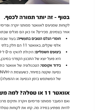
בסוף - זה יותר תמורה לכסף.
לקוחות שמגיעים לאוואטר ממותגי יוקרה ופרימיו
אוויר בצמיגים, מכירים? אז כאן הם מגלים שבתמורה לאוואטר 11, הם מקבלים חבילה שעול
חומרי הגלם הטובים בתעשייה:
 בעוד שבמו
אלפי שקלים, באוואטר 11 הם חלק בלתי נפרד מחוויית הפרימיום כסטנדרט. כן כן, ללא תשלום נוסף.
ביצועים חשמליים:
היא פועל יוצא של התכנון הקפדני במינכן, 
בידוד אקוסטי:
 הטכנולוגיה של אוואטר כול
של המשתמש בזמן הנסיעה או ההפעלה) גבוהה רק ב-0.1 דציבלים מזו של מרצדס מייב
אוואטר 11 או טסלה? למה משתמשי רכבים חשמליים מחפשים שדרוג
ואם המעבר ממותגי פרימיום ויוקרה ותיקים מרג
להיות מפתיע במידה מה. קחו את לקוחות טסלה