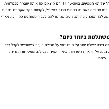
החומרים, ההרכבה, הגימור ומהתחושה ה"עירומה" של תא הנוסעים. באוואטר 11, הם מוצאים את אותה עוצמה טכנולוגית 
 כמו מחלקה ראשונה במטוס פרטי. במקביל, לקוחות זיקר ואקספנג מזהים 
 חיפשו, לצד הטכנולוגיה והביצועים שגרמו להם לעבור ממותגים כמו וולוו, אאודי ו
יבה סיבה לשלם יותר על מותג שחי על תהילת העבר, כשאפשר לקבל רכב 
בנה על ידי אחת מיצרניות הענק האמינות בעולם, ומציע חוויית נהיגה 
 שלהם.