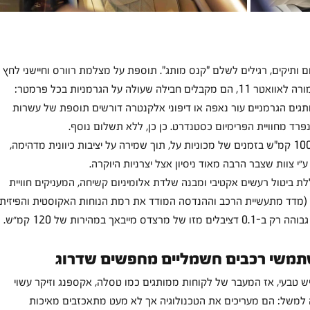
ם ותיקים, רגילים לשלם "קנס מותג". תוספת על מצלמת רוורס וחיישני לחץ 
ה על הגרמניות בכל פרמטר:
תגים הגרמניים עור נאפה או דיפוני אלקנטרה דורשים תוספת של עשרות 
 היכולת להאיץ מ-0 ל-100 קמ"ש בזמנים של מכוניות על, תוך שמירה על יציבות כיוונית מדהימה, 
ע״י צוות שצבר הרבה מאוד ניסיון אצל יצרניות היוקרה.
לת ביטול רעשים אקטיבי ומבנה שלדת אלומיניום קשיחה, המעניקים חוויית 
נסיעה שקטה במיוחד, כשעוצמת ה-NVH (מדד מתעשיית הרכב וההנדסה המודד את רמת הנוחות האקוסטית והפיזית
אך במהירות של 120 קמ״ש.
יש טבעי, אז המעבר של לקוחות ממותגים כמו טסלה, אקספנג וזיקר עשוי 
 למשל: הם מעריכים את הטכנולוגיה אך לא מעט מתאכזבים מאיכות 