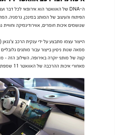
ה-DNA של האוואטר הוא אירופאי לכל דבר ו
הפיתוח והעיצוב של המותג במינכן, גרמניה. המ
שנושמים איכות חומרים, אווירודינמיקה וחוויית 
ממאה שנות ניסיון בייצור עבור מותגים גלובלי
קצה של מותגי יוקרה באירופה. השילוב הזה – מוח גר
מאחורי איכות ההרכבה של האוואטר 11 שמפתיעה הרבה מאוד לקוחות שעוברים למותג מהמותגים הותיקים יותר.