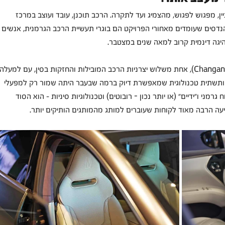
עניין, מפגוש לפגוש, מהצמיג ועד לתקרה. הרכב תוכנן, עובד ועוצב במרכז 
הנדסים שעומדים מאחורי הפרויקט הם בוגרי תעשיית הרכב הגרמנית, אנשים 
נהיגה דינמית קרוב למאה שנים במצטבר.
הייצור עצמו מתבצע על ידי ענקית הרכב צ'נגאן (Changan), אחת משלוש יצרניות הרכב המובילות והחזקות בסין, עם למעלה
ים ותשתית טכנולוגית שמאפשרת דיוק ברמה שבעבר היתה שמור רק למפעלי 
מני ו״ידיים״ (או יותר נכון - רובוטים) וטכנולוגיות סיניות – הוא הסוד 