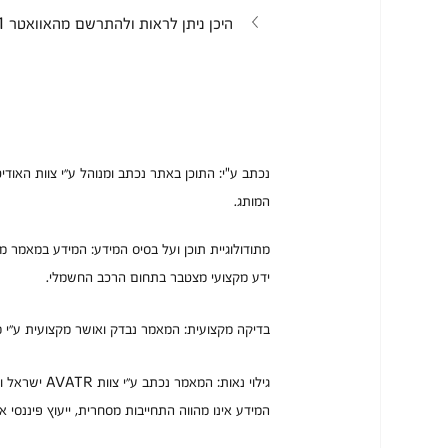
היכן ניתן לראות ולהתרשם מהאוואטר 11?
המותג.
מתודולוגיית תוכן ועל בסיס המידע: המידע במאמר מבוס
ידע מקצועי מצטבר בתחום הרכב החשמלי.
בדיקה מקצועית: המאמר נבדק ואושר מקצועית ע״י מחלקות השיווק,
גילוי נאות: המאמר נכתב ע״י צוות AVATR ישראל ומציג מידע כללי לצרכי סקירה והסבר בלבד.
המידע אינו מהווה התחייבות מסחרית, ייעוץ פיננסי