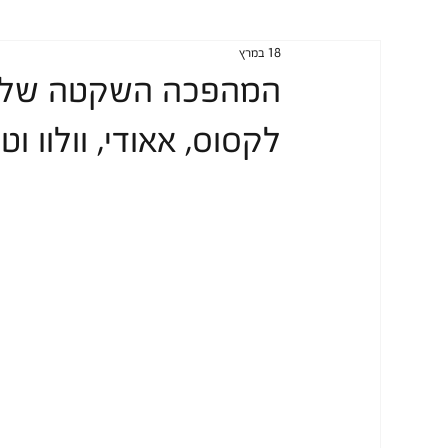
אודות
עיצוב
טכנולוגיה
מגזין
18 במרץ
לקסוס, אאודי, וולוו 