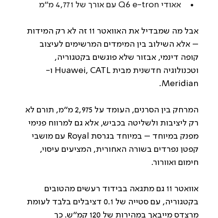
אאודי Q6 e-tron עם אורך של 4,771 מ"מ
אבל מה שמבדיל את האוואטר 11 זה לא רק המידות 
– אלא השילוב בין המימדים המרשימים לעיצוב 
קופה דינמי, אבזור שלא פוגשים בקטגוריה, 
וטכנולוגיה חדשנית מבית Huawei, CATL ו-
Meridian.
המרחק בין הסרנים, העומד על 2,975 מ"מ, תורם לא 
רק ליציבות ולשליטה בכביש, אלא גם למרווח פנימי 
מפנק במיוחד – במיוחד בגרסת Royal עם מושבי 
קפטן נפרדים בשורה האחורית, המציעים עיסוי, 
חימום ואוורור.
אוואטר 11 גם מתגאה בבידוד רעשים מהטובים 
בקטגוריה, עם סטייה של 0.1 דציבלים בלבד לעומת 
מרצדס מייבאך במהירות של 120 קמ"ש. כך 