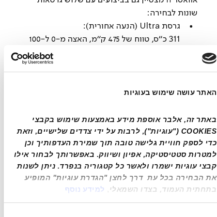
שונות לבחירה:
גרסת Ultra (הנעה אחורית):
311 כ"ס, טווח של 475 ק"מ, האצה מ-0 ל-100 
ב-6.6 שניות
גרסת Performance / Royal (הנעה כפולה):
575 כ"ס, טווח של עד 540 ק"מ, האצה מ-0 
ל-100 ב-4.5 שניות בלבד
האתר עושה שימוש בעוגיות
אוואטר 11 מבוסס על פלטפורמת 800V ותומך 
באתר זה, אלבר אוספת מידע באמצעות שימוש בקבצי 
בטעינה DC בהספק של עד 240 קילוואט
COOKIES ("עוגיות"), לרבות על ידי צדדים שלישיים, וזאת 
כדי לספק חוויית גלישה טובה תוך שמירת העדפותיך וכן 
מ-30% ל-80% תוך פחות מ-25 דקות.
למטרות סטטיסטיקה, אפיון ושיווק. באפשרותך לבחור אילו 
קבצי עוגיות ישמרו ולאשר כל קטגוריה בנפרד. ניתן לשנות 
עיצוב שמדבר יוקרה
את הבחירה בכל עת  דרך לחצן "הגדרת עוגיות" המופיע 
העיצוב החיצוני והפנימי של אוואטר 11 לא משאיר 
בתחתית העמוד, בצדו השמאלי
, 
למידע נוסף
מקום לספק שמדובר ברכב יוקרה שבא להכניס 
הרבה עניין בקטגוריה, עם תכונות שמוצאים בדרך 
ירת