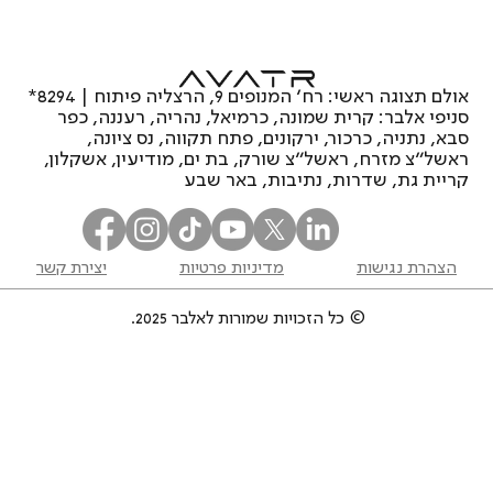
אוואטר 11: האם זהו רכב הפרימיום החשמלי
המומלץ של 2026?
אולם תצוגה ראשי: רח’ המנופים 9, הרצליה פיתוח | 8294*
סניפי אלבר: קרית שמונה, כרמיאל, נהריה, רעננה, כפר
סבא, נתניה, כרכור, ירקונים, פתח תקווה, נס ציונה,
ראשל"צ מזרח, ראשל"צ שורק, בת ים, מודיעין, אשקלון,
קריית גת, שדרות, נתיבות, באר שבע
הצהרת נגישות
מדיניות פרטיות
יצירת קשר
© כל הזכויות שמורות לאלבר 2025.