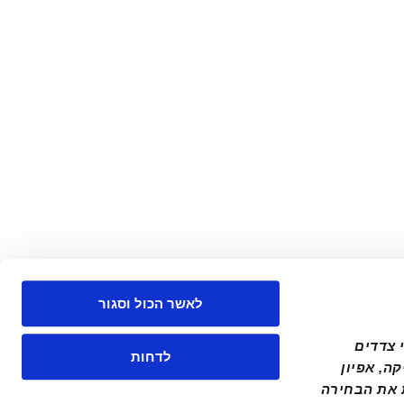
לאשר הכול וסגור
באתר זה, אלבר אוספת מידע באמצעות שימוש בקבצי COOKIES ("עוגיות"), לרבות על ידי צדדים 
לדחות
שלישיים, וזאת כדי לספק חוויית גלישה טובה תוך שמירת העדפותיך וכן למטרות סטטיסטיקה, אפיון 
ושיווק. באפשרותך לבחור אילו קבצי עוגיות ישמרו ולאשר כל קטגוריה בנפרד. ניתן לשנות את הבחירה 